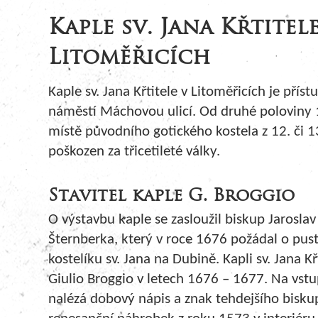
Kaple sv. Jana Křtitele
Litoměřicích
Kaple sv. Jana Křtitele v Litoměřicích je pří
náměstí Máchovou ulicí. Od druhé poloviny 17
místě původního gotického kostela z 12. či 13.
poškozen za třicetileté války.
Stavitel kaple G. Broggio
O výstavbu kaple se zasloužil biskup Jaroslav
Šternberka, který v roce 1676 požádal o pus
kostelíku sv. Jana na Dubině. Kapli sv. Jana Kř
Giulio Broggio v letech 1676 – 1677. Na vst
nalézá dobový nápis a znak tehdejšího biskup