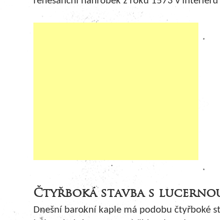
renesanční náhrobek z roku 1573 v interiéru 
Čtyřboká stavba s lucerno
Dnešní barokní kaple má podobu čtyřboké st